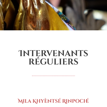
Intervenants
réguliers
Mila Khyèntsé Rinpoché